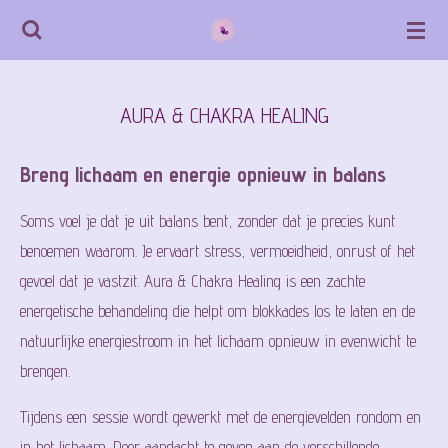
Ga
direct
naar
AURA & CHAKRA HEALING
de
hoofdinhoud
Breng lichaam en energie opnieuw in balans
Soms voel je dat je uit balans bent, zonder dat je precies kunt
benoemen waarom. Je ervaart stress, vermoeidheid, onrust of het
gevoel dat je vastzit. Aura & Chakra Healing is een zachte
energetische behandeling die helpt om blokkades los te laten en de
natuurlijke energiestroom in het lichaam opnieuw in evenwicht te
brengen.
Tijdens een sessie wordt gewerkt met de energievelden rondom en
in het lichaam. Door aandacht te geven aan de verschillende