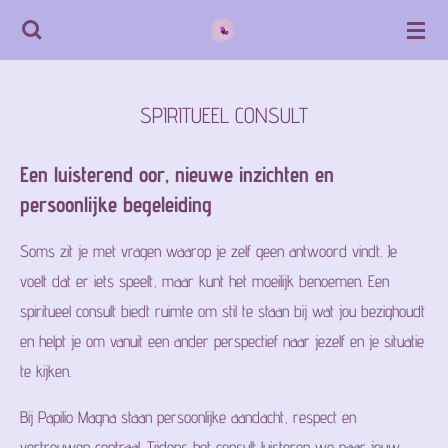
Ga
direct
naar
SPIRITUEEL CONSULT
de
hoofdinhoud
Een luisterend oor, nieuwe inzichten en
persoonlijke begeleiding
Soms zit je met vragen waarop je zelf geen antwoord vindt. Je
voelt dat er iets speelt, maar kunt het moeilijk benoemen. Een
spiritueel consult biedt ruimte om stil te staan bij wat jou bezighoudt
en helpt je om vanuit een ander perspectief naar jezelf en je situatie
te kijken.
Bij Papilio Magna staan persoonlijke aandacht, respect en
vertrouwen centraal. Tijdens het consult luisteren we naar jouw