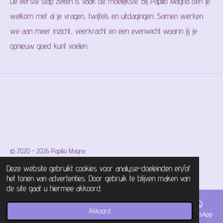
De eerste stap zetten is vaak de moeilijkste. Bij Papilio Magna ben je
welkom met al je vragen, twijfels en uitdagingen. Samen werken
we aan meer inzicht, veerkracht en een evenwicht waarin jij je
opnieuw goed kunt voelen.
© 2020 - 2026 Papilio Magna
Powered by
JouwWeb
Deze website gebruikt cookies voor analyse-doeleinden en/of
het tonen van advertenties. Door gebruik te blijven maken van
de site gaat u hiermee akkoord.
Akkoord
E-mailadres
Telefoonnummer
Kaart
Facebook
WhatsApp