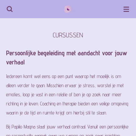
Ga
direct
naar
CURSUSSEN
de
hoofdinhoud
Persoonlijke begeleiding met aandacht voor jouw
verhaal
Iedereen komt wel eens op een punt waarop het moeilijk is om
alleen verder te gaan. Misschien ervaar je stress, worstel je met
emoties, loop je vast in een relatie of ben je op zoek naar meer
richting in je leven. Coaching en therapie bieden een veilige omgeving
waarin je de tijd en ruimte krijgt om hierbij stil te staan.
Bij Papilio Magna staat jouw verhaal centraal. Vanuit een persoonlijke
en respectvolle aanpak gaan we samen op zoek naar inzichten,