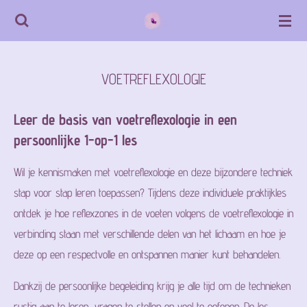
Ga
direct
naar
VOETREFLEXOLOGIE
de
hoofdinhoud
Leer de basis van voetreflexologie in een
persoonlijke 1-op-1 les
Wil je kennismaken met voetreflexologie en deze bijzondere techniek
stap voor stap leren toepassen? Tijdens deze individuele praktijkles
ontdek je hoe reflexzones in de voeten volgens de voetreflexologie in
verbinding staan met verschillende delen van het lichaam en hoe je
deze op een respectvolle en ontspannen manier kunt behandelen.
Dankzij de persoonlijke begeleiding krijg je alle tijd om de technieken
rustig aan te leren, vragen te stellen en veel te oefenen. De les