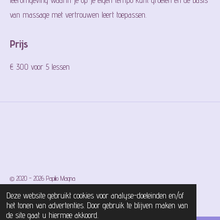
leeromgeving waarin je op je eigen tempo kunt groeien en de basis
van massage met vertrouwen leert toepassen.
Prijs
€ 300 voor 5 lessen
© 2020 - 2026 Papilio Magna
Powered by
JouwWeb
Deze website gebruikt cookies voor analyse-doeleinden en/of
het tonen van advertenties. Door gebruik te blijven maken van
de site gaat u hiermee akkoord.