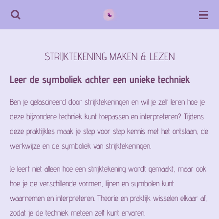
Ga
direct
naar
STRIJKTEKENING MAKEN & LEZEN
de
hoofdinhoud
Leer de symboliek achter een unieke techniek
Ben je gefascineerd door strijktekeningen en wil je zelf leren hoe je
deze bijzondere techniek kunt toepassen en interpreteren? Tijdens
deze praktijkles maak je stap voor stap kennis met het ontstaan, de
werkwijze en de symboliek van strijktekeningen.
Je leert niet alleen hoe een strijktekening wordt gemaakt, maar ook
hoe je de verschillende vormen, lijnen en symbolen kunt
waarnemen en interpreteren. Theorie en praktijk wisselen elkaar af,
zodat je de techniek meteen zelf kunt ervaren.